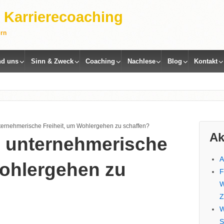
 | Karrierecoaching
ern
nd uns
Sinn & Zweck
Coaching
Nachlese
Blog
Kontakt
ternehmerische Freiheit, um Wohlergehen zu schaffen?
Ak
e unternehmerische
A
Wohlergehen zu
F
W
Z
W
S