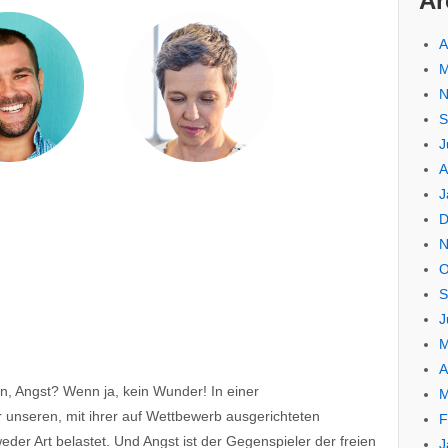
Ar
A
M
N
S
J
A
J
D
N
O
S
J
M
A
on, Angst? Wenn ja, kein Wunder! In einer
M
r unseren, mit ihrer auf Wettbewerb ausgerichteten
F
weder Art belastet. Und Angst ist der Gegenspieler der freien
J