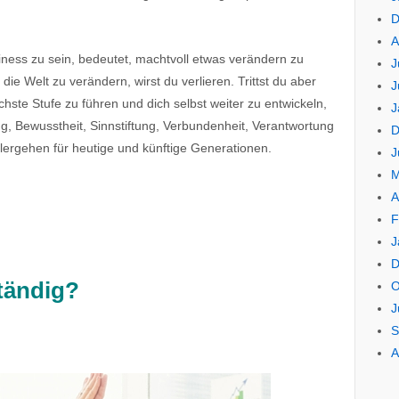
D
A
iness zu sein, bedeutet, machtvoll etwas verändern zu
J
die Welt zu verändern, wirst du verlieren. Trittst du aber
J
ste Stufe zu führen und dich selbst weiter zu entwickeln,
J
ng, Bewusstheit, Sinnstiftung, Verbundenheit, Verantwortung
D
ergehen für heutige und künftige Generationen.
J
M
A
F
J
D
tändig
?
O
J
S
A