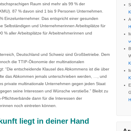
schsprachigen Raum sind mehr als 99 % der
S
 (KMU). 87 % davon sind 1 bis 9 Personen Unternehmen.
K
 % Einzelunternehmer. Das entspricht einer gesunden
A
ese Selbständigen und Unternehmerinnen Arbeitsplätze für
H
 90 % aller Arbeitsplätze für Arbeitnehmerinnen und
M
v
B
terreich, Deutschland und Schweiz sind Großbetriebe. Dem
W
noch die TTIP-Ökonomie der multinationalen
K
gt: “Die entscheidende Klausel des Abkommens ist die über
M
ollte das Abkommen jemals unterschrieben werden, …, und
K
edes private multinationale Unternehmen gegen jeden Staat
E
e gegen seine Interessen und Wünsche verstieße.” Bleibt zu
G
-Pflichtverbände dann für die Interessen der
H
rinnen noch eintreten können.
unft liegt in deiner Hand