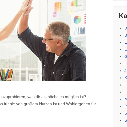
Ka
B
B
E
E
G
I
J
K
L
L
szuprobieren, was dir als nächstes möglich ist?
M
 für sie von großem Nutzen ist und Wohlergehen für
P
S
S