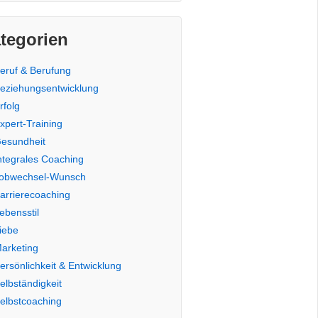
tegorien
eruf & Berufung
eziehungsentwicklung
rfolg
xpert-Training
esundheit
ntegrales Coaching
obwechsel-Wunsch
arrierecoaching
ebensstil
iebe
arketing
ersönlichkeit & Entwicklung
elbständigkeit
elbstcoaching