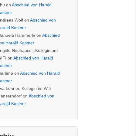
hu
on
Abschied von Harald
astner
ndreas Wolf
on
Abschied von
arald Kastner
anuela Hämmerle
on
Abschied
on Harald Kastner
rigitte Neuhauser, Kollegin am
IFI
on
Abschied von Harald
astner
arlene
on
Abschied von Harald
astner
va Lehner, Kollegin im Wifi
änserndorf
on
Abschied von
arald Kastner