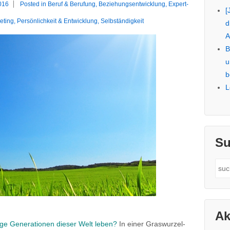
016
Posted in
Beruf & Berufung
,
Beziehungsentwicklung
,
Expert-
[
eting
,
Persönlichkeit & Entwicklung
,
Selbständigkeit
d
A
B
u
b
L
Su
Sea
for:
Ak
tige Generationen dieser Welt leben?
In einer Graswurzel-