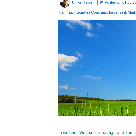
Ulrike Haiden
Posted on
01.05.2
Training
,
Integrales Coaching
,
Lebensstil
,
Mark
In welcher Welt sollen heutige und künf