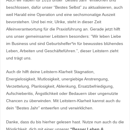
Auch wir haben für 2018 unser “Bestes Jahr” entworfen und
beschlossen, dafür unser “Bestes Selbst” zu aktualisieren, auch
weil Harald eine Operation und eine sechsmonatige Auszeit
bevorstehen. Und bei mir, Ulrike, steht in dieser Zeit
Alleinverantwortung für die Praxisführung an. Gerade jetzt hilft
uns unser gemeinsamer Leitstern besonders: “Wir leben Liebe
im Business und sind Geburtshelfer*in für bewusstes blühendes
Leben, Arbeiten und Geschäfteführen.”, dieser Leitstern zieht
und trägt uns.
Auch dir hilft deine Leitstern-Klarheit Stagnation,
Energielosigkeit, Mutlosigkeit, unergiebige Anstrengung,
Verzettelung, Planlosigkeit, Ablenkung, Ersatzbefriedigung,
Aufschieberitis, Ängstlichkeit oder Bedauern über ungenutzte
Chancen zu überwinden. Mit Leitstern-Klarheit kannst auch du
dein “Bestes Jahr” entwerfen und verwirklichen.
Danke, dass du bis hierher gelesen hast. Nutze nun auch du die
Möglichkeit, dich mit einer unserer
“Besser Leben &