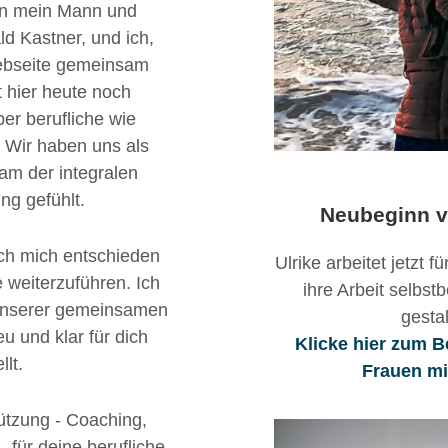
en mein Mann und
ld Kastner, und ich,
Webseite gemeinsam
t hier heute noch
ber berufliche wie
 Wir haben uns als
am der integralen
ng gefühlt.
Neubeginn v
ch mich entschieden
Ulrike arbeitet jetzt 
 weiterzuführen. Ich
ihre Arbeit selbst
unserer gemeinsamen
gesta
u und klar für dich
Klicke hier zum 
llt.
Frauen mi
ützung - Coaching,
für deine berufliche