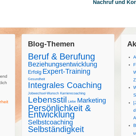
Nachruf und Ko
Blog-Themen
Ak
Beruf & Berufung
A
Beziehungsentwicklung
F
Expert-Training
Erfolg
W
uend
Gesundheit
Z
lich
Integrales Coaching
W
Jobwechsel-Wunsch
Karrierecoaching
S
Lebensstil
Marketing
rheit
Liebe
[
Persönlichkeit &
d
Entwicklung
A
Selbstcoaching
B
Selbständigkeit
u