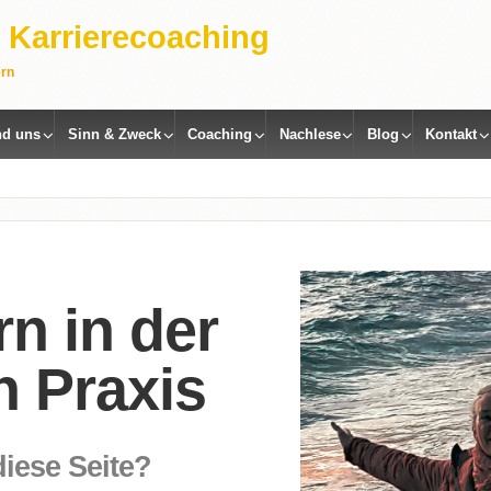
 | Karrierecoaching
ern
nd uns
Sinn & Zweck
Coaching
Nachlese
Blog
Kontakt
n in der
n Praxis
diese Seite?