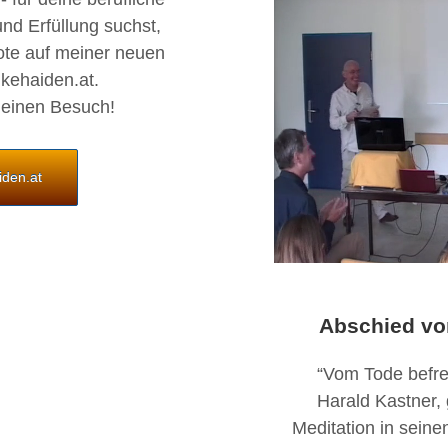
und Erfüllung suchst,
ote auf meiner neuen
kehaiden.at.
deinen Besuch!
iden.at
Abschied vo
“Vom Tode befrei
Harald Kastner,
Meditation in sein