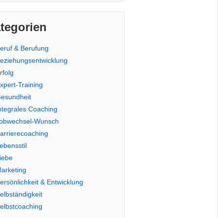
tegorien
eruf & Berufung
eziehungsentwicklung
rfolg
xpert-Training
esundheit
ntegrales Coaching
obwechsel-Wunsch
arrierecoaching
ebensstil
iebe
arketing
ersönlichkeit & Entwicklung
elbständigkeit
elbstcoaching