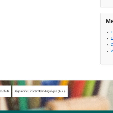
Me
L
E
C
W
nschutz
Allgemeine Geschäftsbedingungen (AGB)