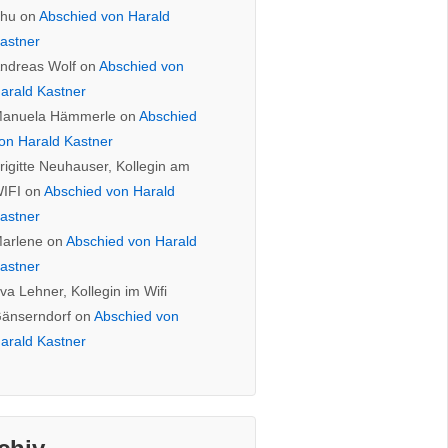
hu
on
Abschied von Harald
astner
ndreas Wolf
on
Abschied von
arald Kastner
anuela Hämmerle
on
Abschied
on Harald Kastner
rigitte Neuhauser, Kollegin am
IFI
on
Abschied von Harald
astner
arlene
on
Abschied von Harald
astner
va Lehner, Kollegin im Wifi
änserndorf
on
Abschied von
arald Kastner