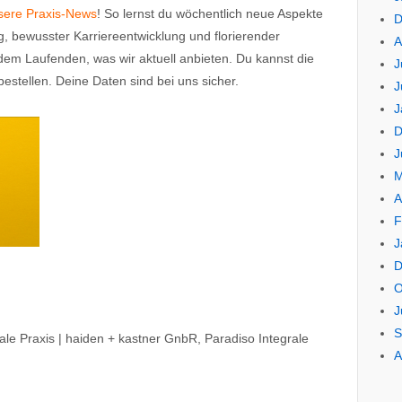
nsere Praxis-News
! So lernst du wöchentlich neue Aspekte
D
g, bewusster Karriereentwicklung und florierender
A
 dem Laufenden, was wir aktuell anbieten. Du kannst die
J
estellen. Deine Daten sind bei uns sicher.
J
J
D
J
M
A
F
J
D
O
J
S
ale Praxis | haiden + kastner GnbR, Paradiso Integrale
A