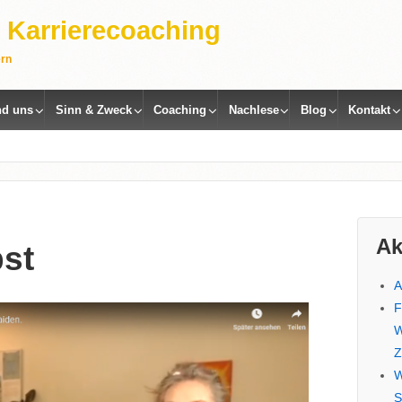
 | Karrierecoaching
ern
nd uns
Sinn & Zweck
Coaching
Nachlese
Blog
Kontakt
Ak
bst
A
F
W
Z
W
S