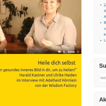
[
d
A
B
u
b
L
Su
Sea
for:
Ak