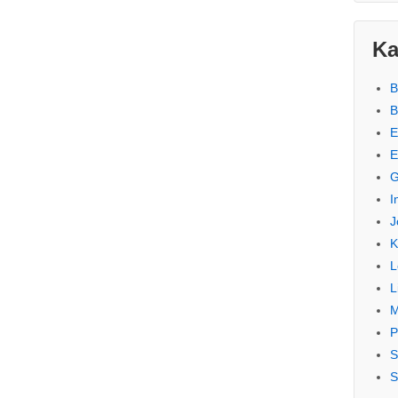
Ka
B
B
E
E
G
I
J
K
L
L
M
P
S
S