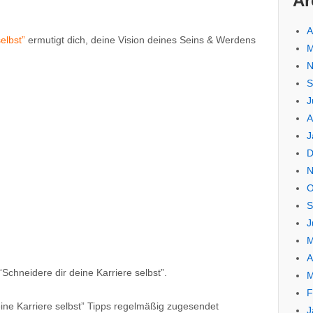
Ar
A
elbst”
ermutigt dich, deine Vision deines Seins & Werdens
M
N
S
J
A
J
D
N
O
S
J
M
A
Schneidere dir deine Karriere selbst”.
M
F
eine Karriere selbst” Tipps regelmäßig zugesendet
J