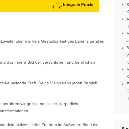
S
K
A
H
M
v
zweifel über die freie Gestaltbarkeit des Lebens gefallen
B
W
und das innere Bild der persönlichen und beruflichen
K
M
K
e starke heilende Kraft. Deine Vision kann jeden Bereich
E
G
H
 berühren wir geistig-seelische, körperliche,
ransformationen.
d dein aktives, tiefes Zuhören im Außen eröffnen dir