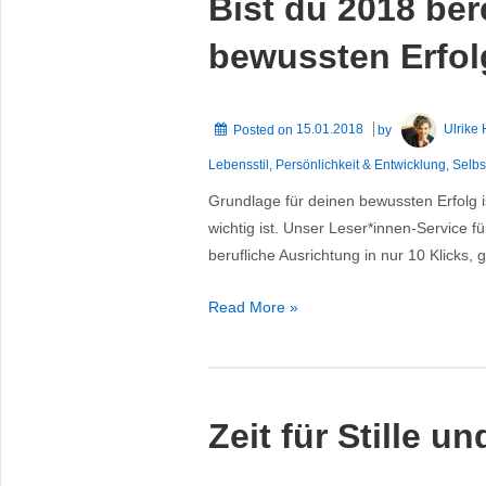
Bist du 2018 bere
gutes
Geld
bewussten Erfol
mit
Premium-
Angeboten
Posted on
15.01.2018
by
Ulrike
Lebensstil
,
Persönlichkeit & Entwicklung
,
Selbs
Grundlage für deinen bewussten Erfolg is
wichtig ist. Unser Leser*innen-Service f
berufliche Ausrichtung in nur 10 Klicks,
Bist
Read More »
du
2018
bereit
für
Zeit für Stille 
Klarheit
und