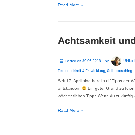
Im
Read More »
Interview:
Sinn
&
Zweck
Achtsamkeit und
beflügeln
die
Karriere-
Posted on
30.06.2018
by
Ulrike
und
Persönlichkeit & Entwicklung
,
Selbstcoaching
Geschäftsentwicklung
Seit 17. April sind bereits elf Tipps de
entstanden.
Ein guter Grund zu feier
wöchentlichen Tipps Wenn du zukünftig
Achtsamkeit
Read More »
und
Ausdauer
lohnen