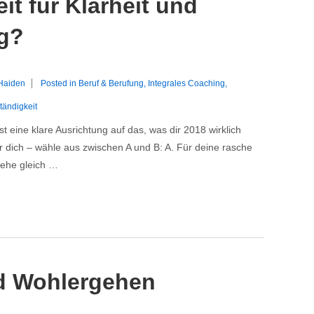
it für Klarheit und
g?
 Haiden
Posted in
Beruf & Berufung
,
Integrales Coaching
,
tändigkeit
t eine klare Ausrichtung auf das, was dir 2018 wirklich
ür dich – wähle aus zwischen A und B: A. Für deine rasche
 gehe gleich …
und Wohlergehen