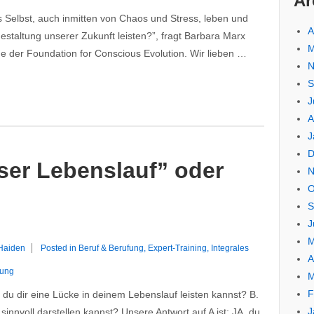
Ar
s Selbst, auch inmitten von Chaos und Stress, leben und
A
Gestaltung unserer Zukunft leisten?”, fragt Barbara Marx
M
e der Foundation for Conscious Evolution. Wir lieben …
N
S
J
A
J
D
ser Lebenslauf” oder
N
O
S
J
M
 Haiden
Posted in
Beruf & Berufung
,
Expert-Training
,
Integrales
A
lung
M
F
 du dir eine Lücke in deinem Lebenslauf leisten kannst? B.
J
nnvoll darstellen kannst? Unsere Antwort auf A ist: JA, du