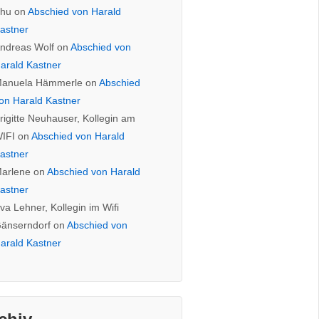
hu
on
Abschied von Harald
astner
ndreas Wolf
on
Abschied von
arald Kastner
anuela Hämmerle
on
Abschied
on Harald Kastner
rigitte Neuhauser, Kollegin am
IFI
on
Abschied von Harald
astner
arlene
on
Abschied von Harald
astner
va Lehner, Kollegin im Wifi
änserndorf
on
Abschied von
arald Kastner