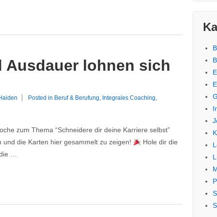
Ka
B
B
 Ausdauer lohnen sich
E
E
G
 Haiden
Posted in
Beruf & Berufung
,
Integrales Coaching
,
I
J
r Woche zum Thema “Schneidere dir deine Karriere selbst”
K
n und die Karten hier gesammelt zu zeigen!
Hole dir die
L
 die …
L
M
P
S
S