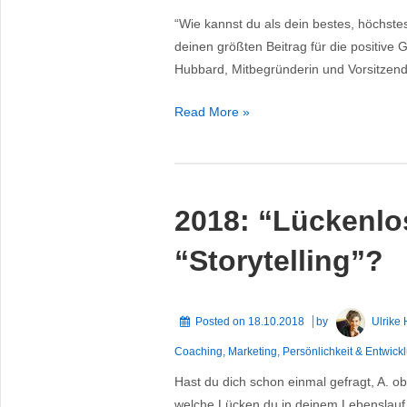
“Wie kannst du als dein bestes, höchste
deinen größten Beitrag für die positive 
Hubbard, Mitbegründerin und Vorsitzend
From
Read More »
Holy
Sh..
to
Holy
2018: “Lückenlo
Spaces
“Storytelling”?
Posted on
18.10.2018
by
Ulrike
Coaching
,
Marketing
,
Persönlichkeit & Entwick
Hast du dich schon einmal gefragt, A. ob
welche Lücken du in deinem Lebenslauf si