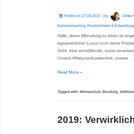
Posted on
27.09.2019
by
Ulrike
Karrierecoaching
,
Persönlichkeit & Entwicklun
Hallo, deine #Berufung zu leben ist ange
egozentrischer Luxus noch deine Privat
Sicht, eine sinnstiftende, sozial verantwo
Unsere #Naturverbundenheit, unsere …
[JOB-
Read More »
FREIHEIT
…]
Tagged with:
#klimaschutz
,
Berufung
,
Jobfreihe
bedeutet
bei
dir
2019: Verwirklic
SELBST,
in
der