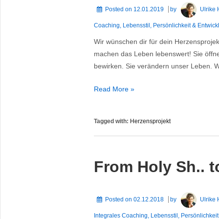
NATUR
Posted on
12.01.2019
by
Ulrike
und
Coaching
,
Lebensstil
,
Persönlichkeit & Entwick
bei
Wir wünschen dir für dein Herzensprojekt
ANDEREN
machen das Leben lebenswert! Sie öffn
anzukommen
bewirken. Sie verändern unser Leben. W
2019:
Read More »
Verwirkliche
dein
Tagged with:
Herzensprojekt
#Herzensprojekt!
From Holy Sh.. 
Posted on
02.12.2018
by
Ulrike
Integrales Coaching
,
Lebensstil
,
Persönlichkei