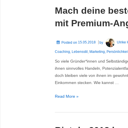
sich
Mach deine beste
mit Premium-An
Posted on
15.05.2018
by
Ulrike
Coaching
,
Lebensstil
,
Marketing
,
Persönlichkei
So viele Gründer*innen und Selbständig
ihnen sinnvolles Handeln, Potenzialent
doch bleiben viele von ihnen im gewoh
Einkommen stecken. Wie kannst …
Mach
Read More »
deine
beste
Arbeit
für