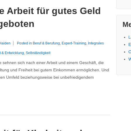
 Arbeit für gutes Geld
geboten
Me
L
 Haiden
Posted in
Beruf & Berufung
,
Expert-Training
,
Integrales
E
C
t & Entwicklung
,
Selbständigkeit
W
e sehnen sich nach einer Arbeit und einem Geschäft, die
faltung und Freiheit bei gutem Einkommen ermöglichen. Und
nten Umfeld beziehungsweise bei unbefriedigendem