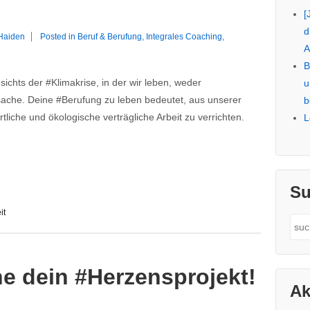
[
d
 Haiden
Posted in
Beruf & Berufung
,
Integrales Coaching
,
A
g
B
sichts der #Klimakrise, in der wir leben, weder
u
sache. Deine #Berufung zu leben bedeutet, aus unserer
b
rtliche und ökologische verträgliche Arbeit zu verrichten.
L
Su
it
Sea
for:
he dein #Herzensprojekt!
Ak