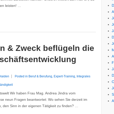
D
ken leisten! …
A
J
J
J
D
J
nn & Zweck beflügeln die
M
A
eschäftsentwicklung
F
J
D
 Haiden
Posted in
Beruf & Berufung
,
Expert-Training
,
Integrales
O
ändigkeit
J
itswelt Wir haben Frau Mag. Andrea Jindra vom
S
iese neun Fragen beantwortet: Wo sehen Sie derzeit im
A
n, den Sinn in der eigenen Tätigkeit zu finden? …