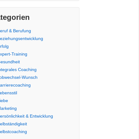
tegorien
eruf & Berufung
eziehungsentwicklung
rfolg
xpert-Training
esundheit
ntegrales Coaching
obwechsel-Wunsch
arrierecoaching
ebensstil
iebe
arketing
ersönlichkeit & Entwicklung
elbständigkeit
elbstcoaching