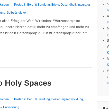
S
 Haiden
Posted in
Beruf & Berufung
,
Erfolg
,
Gesundheit
,
Integrales
K
lung
,
Selbständigkeit
A
 allen Erfolg der Welt! Wir finden: #Herzensprojekte
H
en unsere Herzen dafür, mehr zu empfangen und mehr zu
M
as ist dein Herzensprojekt? Ein #Herzensprojekt berührt …
v
B
W
K
M
K
E
G
to Holy Spaces
H
 Haiden
Posted in
Beruf & Berufung
,
Beziehungsentwicklung
,
t & Entwicklung