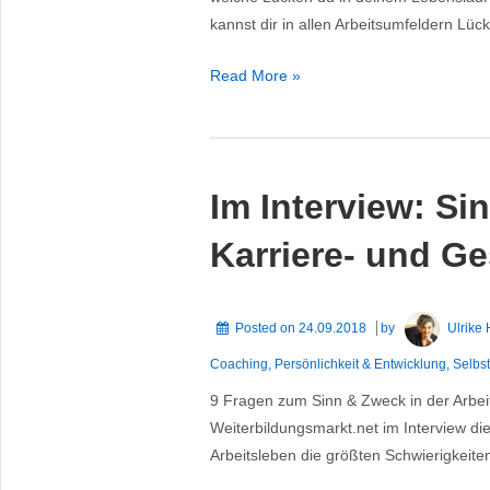
kannst dir in allen Arbeitsumfeldern Lüc
2018:
Read More »
“Lückenloser
Lebenslauf”
oder
“Storytelling”?
Im Interview: Si
Karriere- und G
Posted on
24.09.2018
by
Ulrike
Coaching
,
Persönlichkeit & Entwicklung
,
Selbst
9 Fragen zum Sinn & Zweck in der Arbe
Weiterbildungsmarkt.net im Interview d
Arbeitsleben die größten Schwierigkeite