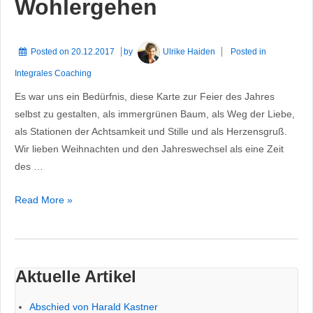
Wohlergehen
Posted on
20.12.2017
by
Ulrike Haiden
Posted in
Integrales Coaching
Es war uns ein Bedürfnis, diese Karte zur Feier des Jahres
selbst zu gestalten, als immergrünen Baum, als Weg der Liebe,
als Stationen der Achtsamkeit und Stille und als Herzensgruß.
Wir lieben Weihnachten und den Jahreswechsel als eine Zeit
des …
Zeit
Read More »
für
Stille
und
Wohlergehen
Aktuelle Artikel
Abschied von Harald Kastner