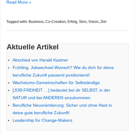
Wachstums-
Read More »
Gemeinschaften
für
Tagged with:
Business
,
Co-Creation
,
Erfolg
,
Sinn
,
Vision
,
Ziel
Selbständige
Aktuelle Artikel
Abschied von Harald Kastner
Frühling. Jobwechsel-Wunsch? Wie du dich für deine
berufliche Zukunft passend positionierst!
Wachstums-Gemeinschaften für Selbständige
[JOB-FREIHEIT …] bedeutet bei dir SELBST, in der
NATUR und bei ANDEREN anzukommen
Berufliche Neuorientierung: Sicher und ohne Hast in
deine gute berufliche Zukunft!
Leadership for Change-Makers