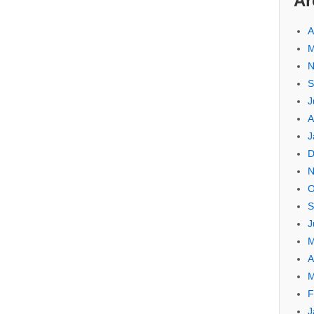
Ar
A
M
N
S
J
A
J
D
N
O
S
J
M
A
M
F
J