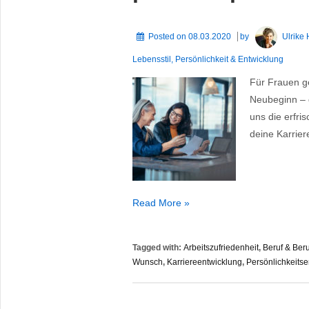
Posted on
08.03.2020
by
Ulrike
Lebensstil
,
Persönlichkeit & Entwicklung
Für Frauen ge
Neubeginn – 
uns die erfri
deine Karrier
Frühling.
Read More »
Jobwechsel-
Wunsch?
Tagged with:
Arbeitszufriedenheit
,
Beruf & Ber
Wie
Wunsch
,
Karriereentwicklung
,
Persönlichkeits
du
dich
für