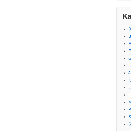
Ka
B
B
E
E
G
I
J
K
L
L
M
P
S
S