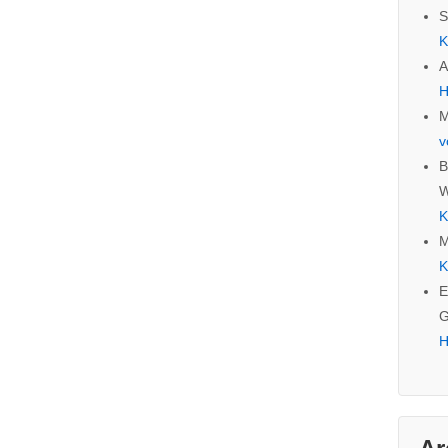
S
K
A
H
M
v
B
W
K
M
K
E
G
H