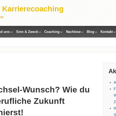
 | Karrierecoaching
ern
nd uns
Sinn & Zweck
Coaching
Nachlese
Blog
Kontakt
Ak
A
echsel-Wunsch? Wie du
F
W
erufliche Zukunft
Z
W
ierst!
S