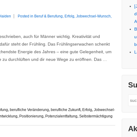
[
d
 Haiden
Posted in
Beruf & Berufung
,
Erfolg
,
Jobwechsel-Wunsch
,
A
B
schrieben, auch für Männer wichtig. Kreativität und
u
dafür steht der Frühling. Das Frühlingserwachen schenkt
b
schendste Energie des Jahres – eine gute Gelegenheit, um
L
e zu durchlüften und dir neue Wege zu eröffnen. Das …
Su
Sea
for:
ufung
,
berufliche Veränderung
,
berufliche Zukunft
,
Erfolg
,
Jobwechsel-
entwicklung
,
Positionierung
,
Potenzialentfaltung
,
Selbstermächtigung
Ak