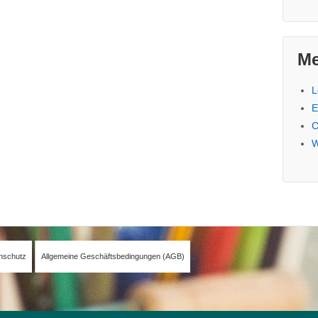
Me
L
E
C
W
nschutz
Allgemeine Geschäftsbedingungen (AGB)