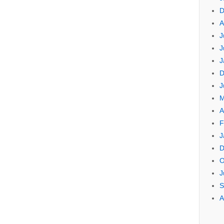
D
A
J
J
J
D
J
M
A
F
J
D
O
J
S
A