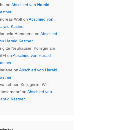
hu
on
Abschied von Harald
astner
ndreas Wolf
on
Abschied von
arald Kastner
anuela Hämmerle
on
Abschied
on Harald Kastner
rigitte Neuhauser, Kollegin am
IFI
on
Abschied von Harald
astner
arlene
on
Abschied von Harald
astner
va Lehner, Kollegin im Wifi
änserndorf
on
Abschied von
arald Kastner