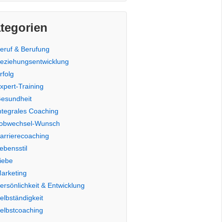
tegorien
eruf & Berufung
eziehungsentwicklung
rfolg
xpert-Training
esundheit
ntegrales Coaching
obwechsel-Wunsch
arrierecoaching
ebensstil
iebe
arketing
ersönlichkeit & Entwicklung
elbständigkeit
elbstcoaching